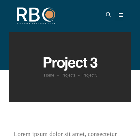
Project 3
Home
»
Projects
»
Project 3
Lorem ipsum dolor sit amet, consectetur