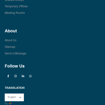
Shared-Offices
Temporary Offices
Meeting Rooms
About
About Us
Sitemap
Send a Message
Follow Us
TRANSLATION
by