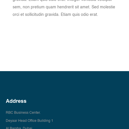
sem, non pretium quam hendrerit sit amet. Sed molestie
orci et sollicitudin gravida. Etiam quis odio erat.
Address
RBC Business Center.
Deyaar Head Office Building 1
Al Barsha, Dubai